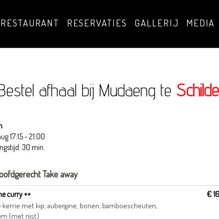
 RESTAURANT
RESERVATIES
GALLERIJ
MEDIA
Bestel afhaal bij Mudaeng te
Schilde
n
 aug
17:15 - 21:00
ngstijd: 30 min.
oofdgerecht Take away
ne curry ++
€ 1
 kerrie met kip, aubergine, bonen, bamboescheuten,
um (met rijst)