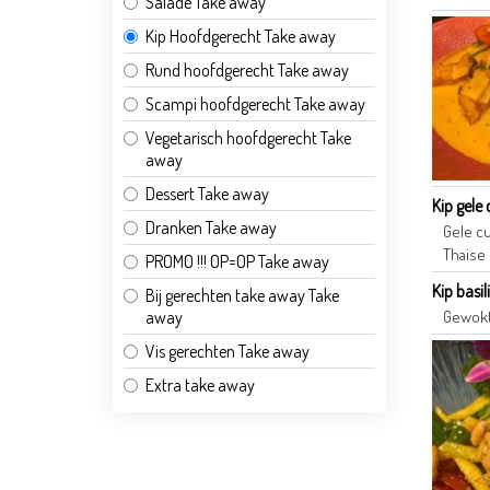
Salade Take away
Kip Hoofdgerecht Take away
Rund hoofdgerecht Take away
Scampi hoofdgerecht Take away
Vegetarisch hoofdgerecht Take
away
Dessert Take away
Kip gele 
Dranken Take away
Gele c
Thaise 
PROMO !!! OP=OP Take away
Kip basi
Bij gerechten take away Take
Gewokt
away
Vis gerechten Take away
Extra take away