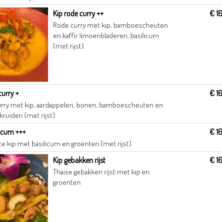
Kip rode curry ++
€ 1
Rode curry met kip, bamboescheuten
en kaffir limoenbladeren, basilicum
(met rijst)
curry +
€ 1
urry met kip, aardappelen, bonen, bamboescheuten en
kruiden (met rijst)
licum +++
€ 1
e kip met basilicum en groenten (met rijst)
Kip gebakken rijst
€ 1
Thaise gebakken rijst met kip en
groenten