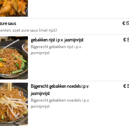
 zure saus
€ 1
oenten, zoet zure saus (met rijst)
gebakken rijst i.p.v. jasmijnrijst
€ 
Bijgerecht gebakken rijst i.p.v.
jasmijnrijst
Bijgerecht gebakken noedels i.p.v.
€ 
jasmijnrijst
Bijgerecht gebakken noedels i.p.v.
jasmijnrijst