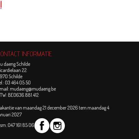
!
CONTACT INFORMATIE
u daeng Schilde
icardielaan 22
970 Schilde
el.:
03 464 05 50
mail:
mudaeng@mudaeng.be
TW:
BE0636.881.412
akantie van maandag 21 december 2026 tem maandag 4
anuari 2027
sm.:
047 161 85 06