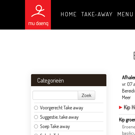
HOME
TAKE-AWAY
MENU
Afhale
Categorieën
vr. 07
Bereidi
Zoek
Meer
Kip H
Voorgerecht Take away
Suggestie, take away
Kip groe
Soep Take away
Groene
basilic