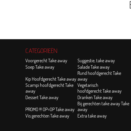
CATEGORIEËN
Voorgerecht Take away
Suggestie, take away
Soep Take away
Salade Take away
Rund hoofdgerecht Take
Kip Hoofdgerecht Take away
away
Scampi hoofdgerecht Take
Vegetarisch
away
hoofdgerecht Take away
Dessert Take away
Dranken Take away
Bij gerechten take away Take
PROMO !!! OP=OP Take away
away
Vis gerechten Take away
Extra take away