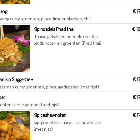
aeng
€ 1
aeng curry, groenten, pinda, limoenblaadjes, chili
Kip noedels Phad thai
€ 1
Thaise gebakken noedels met kip,
pinda noten en groenten (Phad thai)
 kip Suggestie +
€ 1
saman curry, groenten, pinda, aardapelen (met rijst)
ber
€ 1
oenten, verse gember (met rijst)
Kip cashewnoten
€ 1
Kip, groenten, ananas, cashewnoten
(met rijst)