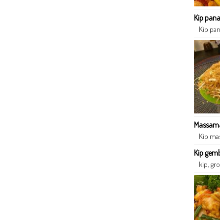
Kip pan
Kip pan
Massaman
Kip mas
Kip gem
kip, gr